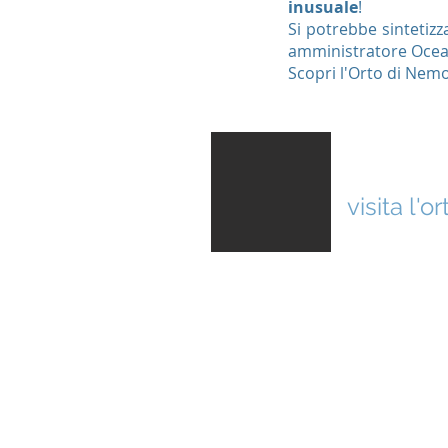
inusuale
!
Si potrebbe sintetizz
amministratore Ocean
Scopri l'Orto di Nemo
GALLERI
visita l'
VERDEACQUA - Istituto per gli Studi
Sede Operativa: Via Mac Mahon 33, 20
Sede Legale: Corso di Porta Vittoria 58,
tel. 02.80.44.87 - cell. 388.82.63.010
Verdeacqua SCS - Impresa Sociale: C.F. 