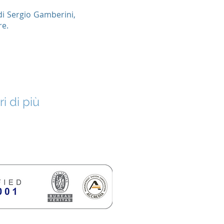
 di Sergio Gamberini,
re.
O WEB
i di più