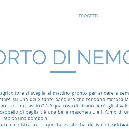
HOME
SCUOLE
ATTIVITÀ
PROGETTI
BIOLOGIA
ORTO DI NEM
agricoltore si sveglia al mattino pronto per andare a semin
untare su una delle tante bandiere che rendono famosa la
e se non basilico? C'è qualcosa di strano però, gli stivalo
 cappello di paglia c'è una bella maschera... e il fumo di 
spirata da una bombola!
arecchio distratto, o questa estate ha deciso di
coltiva