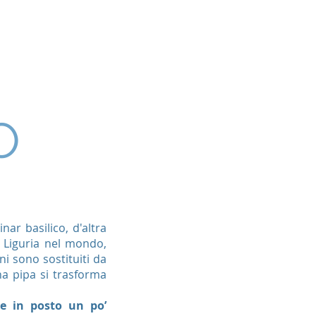
 MARINA
PARTNER
CONTATTI
O
ar basilico, d'altra
 Liguria nel mondo,
ni sono sostituiti da
una pipa si trasforma
re in posto un po’