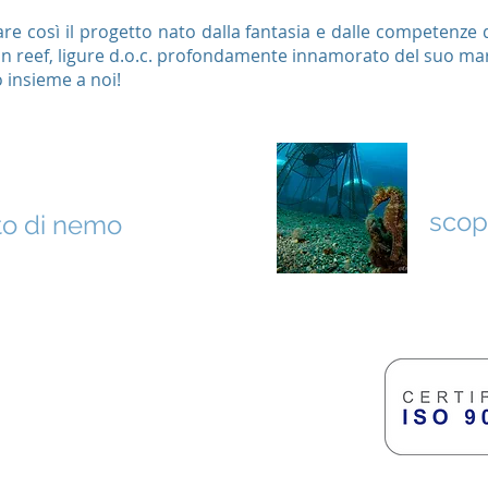
are così il progetto nato dalla fantasia e dalle competenze
 reef, ligure d.o.c. profondamente innamorato del suo ma
 insieme a noi!
SIT
A FOTOGRAFICA
scopr
orto di nemo
 sul Mare
155 Milano
 20122 Milano
e P.IVA 03758820967 - I.S.M. C.F. 97340310156