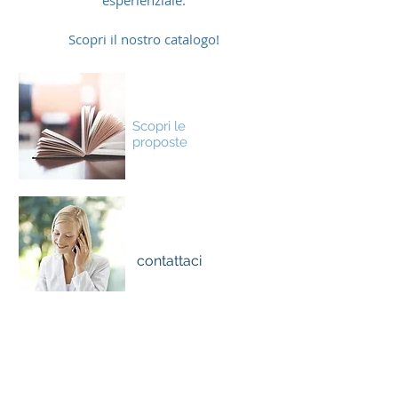
esperienziale.
Scopri il nostro catalogo!
CATALOGO
Scopri le
proposte
INFO &
PRENOTAZIONI
contattaci
VERDEACQUA - Istituto per gli Studi sul Mare
Sede Operativa: Via Mac Mahon 33, 20155 Milano