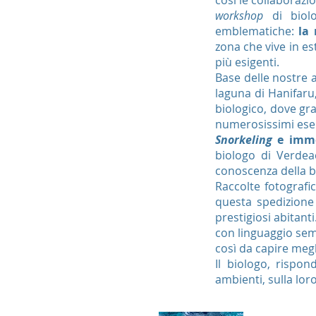
così le collaborazi
workshop
di biolo
emblematiche:
la
zona che vive in e
più esigenti.
Base delle nostre 
laguna di Hanifaru
biologico, dove gra
numerosissimi ese
Snorkeling
e imme
biologo di Verde
conoscenza della bi
Raccolte fotograf
questa spedizione
prestigiosi abitant
con linguaggio sem
così da capire megl
Il biologo, rispo
ambienti, sulla lor