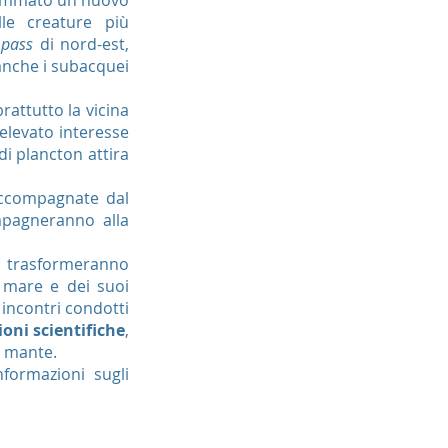
ammato un nuovo
le creature più
e
pass
di nord-est,
anche i subacquei
attutto la vicina
elevato interesse
di plancton attira
 accompagnate dal
pagneranno alla
li trasformeranno
mare e dei suoi
 incontri condotti
oni scientifiche
,
le mante.
nformazioni sugli