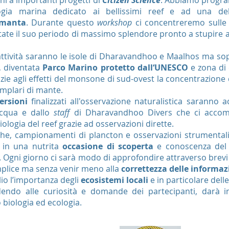
oni a importanti progetti di
Citizen Science
. Abbiamo progr
gia marina dedicato ai bellissimi reef e ad una del
 manta
. Durante questo
workshop
ci concentreremo sull
state il suo periodo di massimo splendore pronto a stupire 
attività saranno le isole di Dharavandhoo e Maalhos ma sopr
, diventata
Parco Marino protetto dall‘UNESCO
e zona di 
zie agli effetti del monsone di sud-ovest la concentrazione 
mplari di mante.
rsioni
finalizzati all'osservazione naturalistica saranno
acqua e dallo
staff
di Dharavandhoo Divers che ci accom
ologia del reef grazie ad osservazioni dirette.
iche, campionamenti di plancton e osservazioni strumenta
 in una nutrita
occasione di scoperta
e conoscenza del 
i. Ogni giorno ci sarà modo di approfondire attraverso brevi
plice ma senza venir meno alla
correttezza
delle
informazi
io l’importanza degli
ecosistemi locali
e in particolare del
ndendo alle curiosità e domande dei partecipanti, darà i
o biologia ed ecologia.