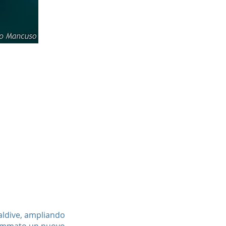
E
aldive, ampliando